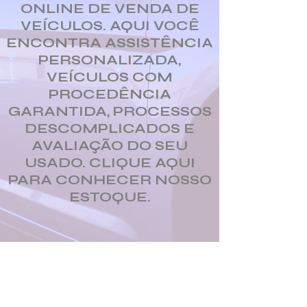
ONLINE DE VENDA DE
VEÍCULOS. AQUI VOCÊ
ENCONTRA ASSISTÊNCIA
PERSONALIZADA,
VEÍCULOS COM
PROCEDÊNCIA
GARANTIDA, PROCESSOS
DESCOMPLICADOS E
AVALIAÇÃO DO SEU
USADO. CLIQUE AQUI
PARA CONHECER NOSSO
ESTOQUE.
ATHOS R8
Descreva